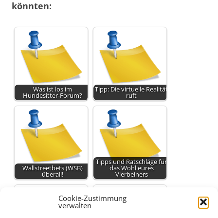
könnten:
Was ist los im
Tipp: Die virtuelle Realität
Hundesitter-Forum?
ruft
Tipps und Ratschläge für
Wallstreetbets (WSB)
das Wohl eures
überall!
Vierbeiners
Cookie-Zustimmung
verwalten