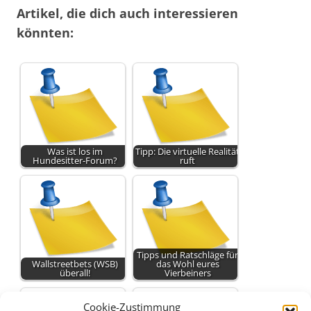
Artikel, die dich auch interessieren
könnten:
Was ist los im
Tipp: Die virtuelle Realität
Hundesitter-Forum?
ruft
Tipps und Ratschläge für
Wallstreetbets (WSB)
das Wohl eures
überall!
Vierbeiners
Cookie-Zustimmung