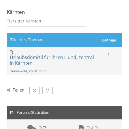
Kärnten
Tiersitter Kärnten
Titel des Themas
Beiträge
1
Urlaubsdomizil für Ihren Hund, zentral
in Kärnten
Hundewald
, Vor 8 Jahren
Teilen:
Forums-Statistiken
27
242