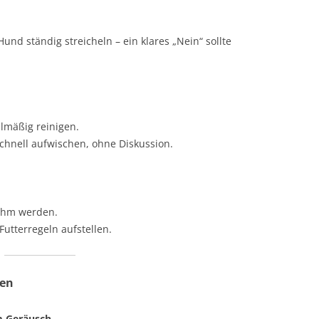
und ständig streicheln – ein klares „Nein“ sollte
lmäßig reinigen.
 schnell aufwischen, ohne Diskussion.
ehm werden.
utterregeln aufstellen.
gen
m Geräusch