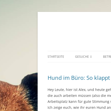
STARTSEITE
GESUCHE ⇩
BETR
HUNDESITTER ⇒
BUR
Hund im Büro: So klappt 
KATZENSITTER
KÄR
SONSTIGE TIERE
NIE
Hey Leute, hier ist Alex, und heute g
die auch arbeiten müssen (also die m
OBE
Arbeitsplatz kann für gute Stimmung s
Ich zeige euch, wie ihr euren Hund a
SAL