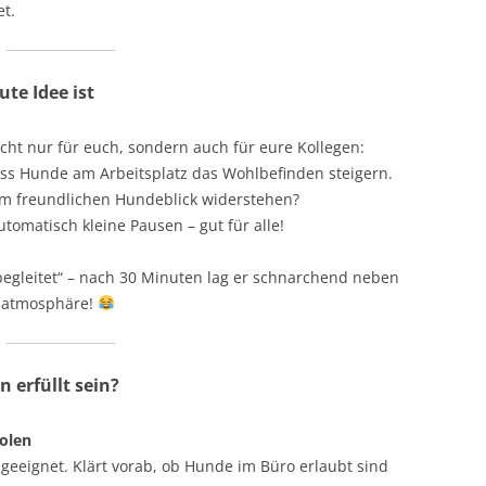
et.
IERMARK
STEIERMARK
OL
TIROL
te Idee ist
ARLBERG
VORARLBERG
icht nur für euch, sondern auch für eure Kollegen:
N
WIEN
ss Hunde am Arbeitsplatz das Wohlbefinden steigern.
m freundlichen Hundeblick widerstehen?
tomatisch kleine Pausen – gut für alle!
„begleitet“ – nach 30 Minuten lag er schnarchend neben
tsatmosphäre!
erfüllt sein?
holen
e geeignet. Klärt vorab, ob Hunde im Büro erlaubt sind