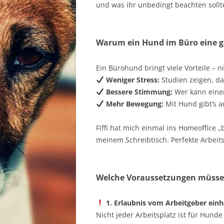
und was ihr unbedingt beachten sollt
STE
TIR
Warum ein Hund im Büro eine gu
VOR
Ein Bürohund bringt viele Vorteile – n
WIE
Weniger Stress:
Studien zeigen, da
Bessere Stimmung:
Wer kann eine
Mehr Bewegung:
Mit Hund gibt’s au
Fiffi hat mich einmal ins Homeoffice 
meinem Schreibtisch. Perfekte Arbei
Welche Voraussetzungen müssen 
1. Erlaubnis vom Arbeitgeber ein
Nicht jeder Arbeitsplatz ist für Hund