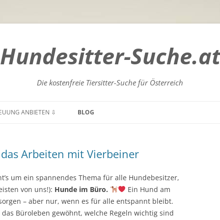
Hundesitter-Suche.a
Die kostenfreie Tiersitter-Suche für Österreich
Zum
Inhalt
EUUNG ANBIETEN ⇩
BLOG
springen
GENLAND
BURGENLAND
das Arbeiten mit Vierbeiner
NTEN
KÄRNTEN
DERÖSTERREICH
NIEDERÖSTERREICH
eht’s um ein spannendes Thema für alle Hundebesitzer,
eisten von uns!):
Hunde im Büro.
Ein Hund am
RÖSTERREICH
OBERÖSTERREICH
orgen – aber nur, wenn es für alle entspannt bleibt.
n das Büroleben gewöhnt, welche Regeln wichtig sind
ZBURG
SALZBURG