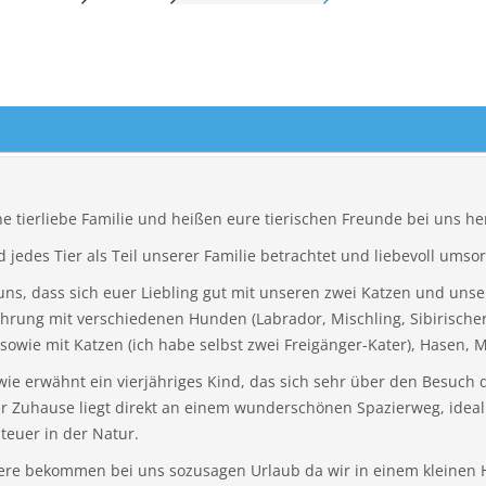
IERMARK
STEIERMARK
OL
TIROL
ARLBERG
VORARLBERG
N
WIEN
ne tierliebe Familie und heißen eure tierischen Freunde bei uns h
d jedes Tier als Teil unserer Familie betrachtet und liebevoll umsor
 uns, dass sich euer Liebling gut mit unseren zwei Katzen und uns
ahrung mit verschiedenen Hunden (Labrador, Mischling, Sibirische
sowie mit Katzen (ich habe selbst zwei Freigänger-Kater), Hasen,
ie erwähnt ein vierjähriges Kind, das sich sehr über den Besuch d
ser Zuhause liegt direkt an einem wunderschönen Spazierweg, ide
teuer in der Natur.
iere bekommen bei uns sozusagen Urlaub da wir in einem kleinen 