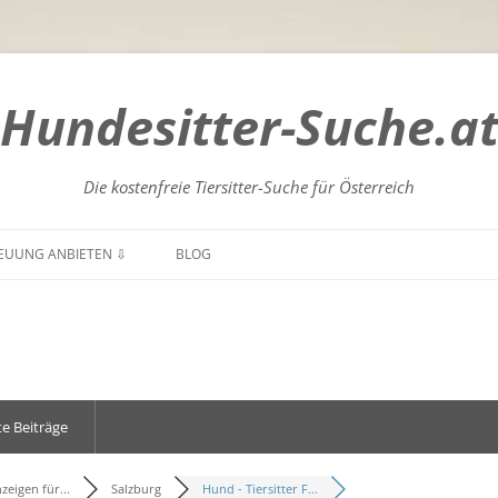
Hundesitter-Suche.a
Die kostenfreie Tiersitter-Suche für Österreich
Zum
Inhalt
EUUNG ANBIETEN ⇩
BLOG
springen
GENLAND
BURGENLAND
NTEN
KÄRNTEN
DERÖSTERREICH
NIEDERÖSTERREICH
e Beiträge
RÖSTERREICH
OBERÖSTERREICH
ZBURG
SALZBURG
zeigen für...
Salzburg
Hund - Tiersitter F...