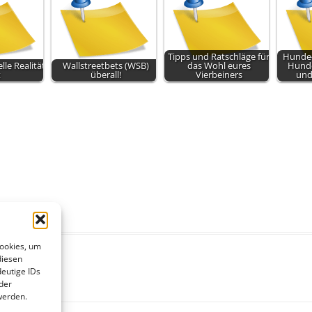
Tipps und Ratschläge für
Hunde-
elle Realität
Wallstreetbets (WSB)
das Wohl eures
Hunde
t
überall!
Vierbeiners
und
Cookies, um
diesen
eutige IDs
der
werden.