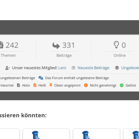
242
331
0
Themen
Beiträge
Online
Unser neuestes Mitglied:
Leni
Neueste Beiträge
Ungelese
 ungelesenen Beiträge
Das Forum enthält ungelesene Beiträge
ntwortet
Aktiv
Heiß
Oben angepinnt
Nicht genehmigt
Gelöst
essieren könnten: