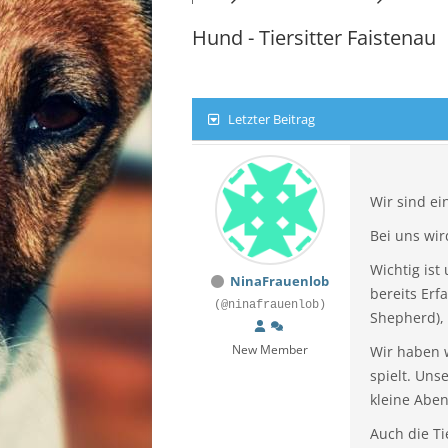
STE
Hund - Tiersitter Faistenau
TIR
VOR
Letzter Beitrag
WIE
Wir sind ei
Bei uns wir
Wichtig ist
NinaFrauenlob
bereits Erf
(@ninafrauenlob)
Shepherd), 
New Member
Wir haben w
spielt. Un
kleine Aben
Auch die T