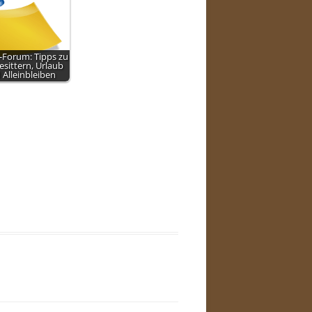
Forum: Tipps zu
sittern, Urlaub
 Alleinbleiben