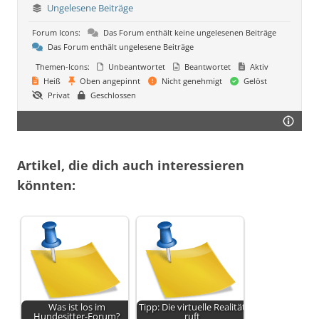
Ungelesene Beiträge
Forum Icons:
Das Forum enthält keine ungelesenen Beiträge
Das Forum enthält ungelesene Beiträge
Themen-Icons:
Unbeantwortet
Beantwortet
Aktiv
Heiß
Oben angepinnt
Nicht genehmigt
Gelöst
Privat
Geschlossen
Artikel, die dich auch interessieren
könnten:
Was ist los im
Tipp: Die virtuelle Realität
Hundesitter-Forum?
ruft