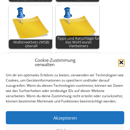
Tipps und Ratschläge für
Wallstreetbets (WSB)
das Wohl eures
überall!
Vierbeiners
Cookie-Zustimmung
verwalten
Um dir ein optimales Erlebnis zu bieten, verwenden wir Technologien wie
Cookies, um Geräteinformationen zu speichern und/oder darauf
zuzugreifen. Wenn du diesen Technologien zustimmst, können wir Daten
Hunde-Forum: Tipps zu
Hunde-Forum:
Hundesittern, Urlaub
Hundesitter, Gassi-Tipps
wie das Surfverhalten oder eindeutige IDs auf dieser Website
und Alleinbleiben
und…
verarbeiten. Wenn du deine Zustimmung nicht erteilst oder zurückziehst,
können bestimmte Merkmale und Funktionen beeinträchtigt werden.
Akzeptieren