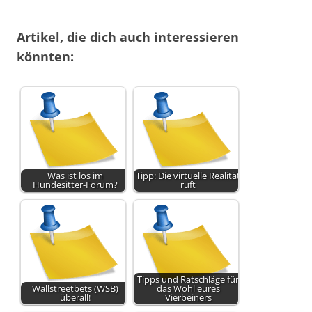
Artikel, die dich auch interessieren
könnten:
Was ist los im
Tipp: Die virtuelle Realität
Hundesitter-Forum?
ruft
Tipps und Ratschläge für
Wallstreetbets (WSB)
das Wohl eures
überall!
Vierbeiners