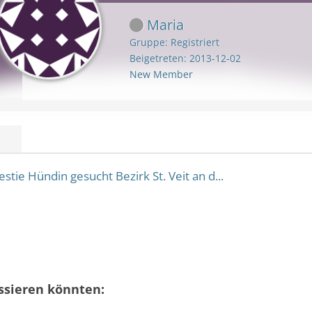
IERMARK
STEIERMARK
Maria
Gruppe: Registriert
OL
TIROL
Beigetreten: 2013-12-02
New Member
ARLBERG
VORARLBERG
N
WIEN
ie Hündin gesucht Bezirk St. Veit an d...
essieren könnten: