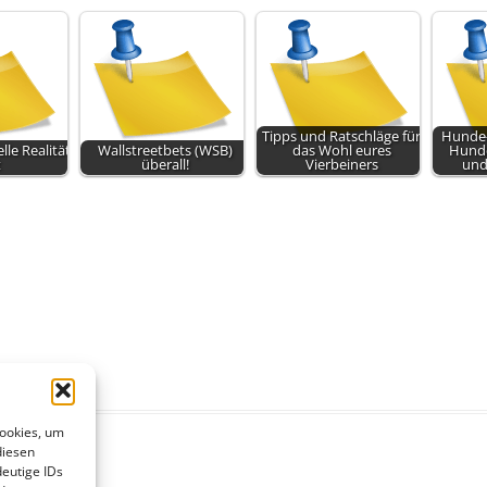
Tipps und Ratschläge für
Hunde-
elle Realität
Wallstreetbets (WSB)
das Wohl eures
Hunde
t
überall!
Vierbeiners
und
Cookies, um
diesen
eutige IDs