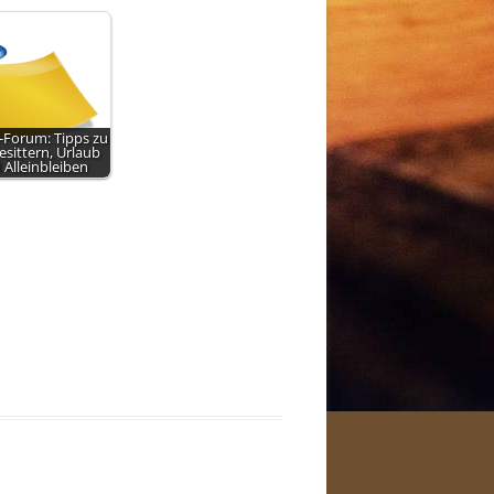
Forum: Tipps zu
sittern, Urlaub
 Alleinbleiben