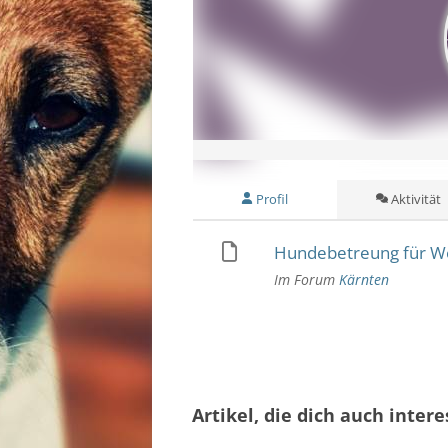
STE
TIR
VOR
WIE
Profil
Aktivität
Hundebetreung für West
Im Forum
Kärnten
Artikel, die dich auch inter