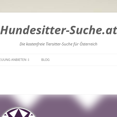
Hundesitter-Suche.a
Die kostenfreie Tiersitter-Suche für Österreich
Zum
Inhalt
EUUNG ANBIETEN ⇩
BLOG
springen
GENLAND
BURGENLAND
NTEN
KÄRNTEN
DERÖSTERREICH
NIEDERÖSTERREICH
RÖSTERREICH
OBERÖSTERREICH
ZBURG
SALZBURG