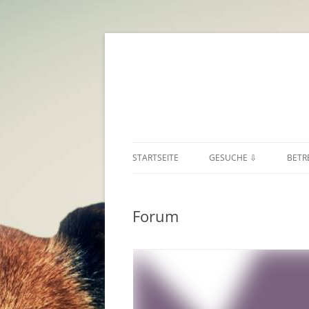
STARTSEITE
GESUCHE ⇩
BETR
HUNDESITTER ⇒
BUR
Forum
KATZENSITTER
KÄR
SONSTIGE TIERE
NIE
OBE
SAL