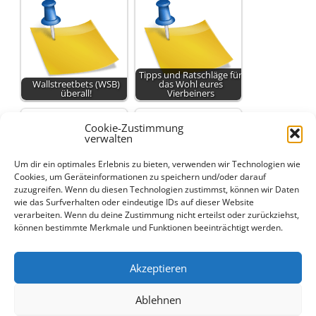
Tipps und Ratschläge für
Wallstreetbets (WSB)
das Wohl eures
überall!
Vierbeiners
Cookie-Zustimmung
verwalten
Um dir ein optimales Erlebnis zu bieten, verwenden wir Technologien wie
Cookies, um Geräteinformationen zu speichern und/oder darauf
Hunde-Forum: Tipps zu
Hunde-Forum:
zuzugreifen. Wenn du diesen Technologien zustimmst, können wir Daten
Hundesittern, Urlaub
Hundesitter, Gassi-Tipps
wie das Surfverhalten oder eindeutige IDs auf dieser Website
und Alleinbleiben
und…
verarbeiten. Wenn du deine Zustimmung nicht erteilst oder zurückziehst,
können bestimmte Merkmale und Funktionen beeinträchtigt werden.
Akzeptieren
Ablehnen