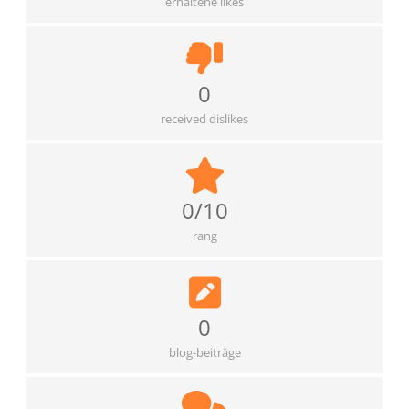
erhaltene likes
0
received dislikes
0/10
rang
0
blog-beiträge