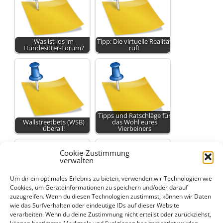
Was ist los im
Tipp: Die virtuelle Realität
Hundesitter-Forum?
ruft
Tipps und Ratschläge für
Wallstreetbets (WSB)
das Wohl eures
überall!
Vierbeiners
Cookie-Zustimmung
verwalten
Um dir ein optimales Erlebnis zu bieten, verwenden wir Technologien wie
Cookies, um Geräteinformationen zu speichern und/oder darauf
zuzugreifen. Wenn du diesen Technologien zustimmst, können wir Daten
Hunde-Forum: Tipps zu
Hunde-Forum:
Hundesittern, Urlaub
Hundesitter, Gassi-Tipps
wie das Surfverhalten oder eindeutige IDs auf dieser Website
und Alleinbleiben
und…
verarbeiten. Wenn du deine Zustimmung nicht erteilst oder zurückziehst,