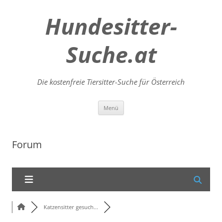
Hundesitter-
Suche.at
Die kostenfreie Tiersitter-Suche für Österreich
Zum
Menü
Inhalt
springen
Forum
Katzensitter gesuch...