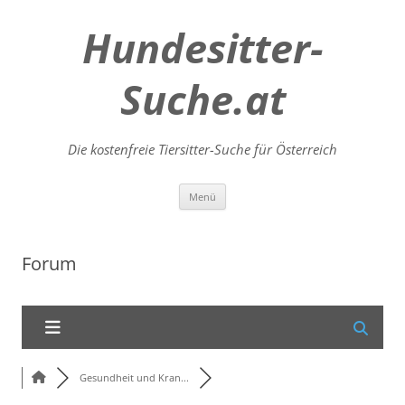
Hundesitter-
Suche.at
Die kostenfreie Tiersitter-Suche für Österreich
Zum
Menü
Inhalt
springen
Forum
Gesundheit und Kran...