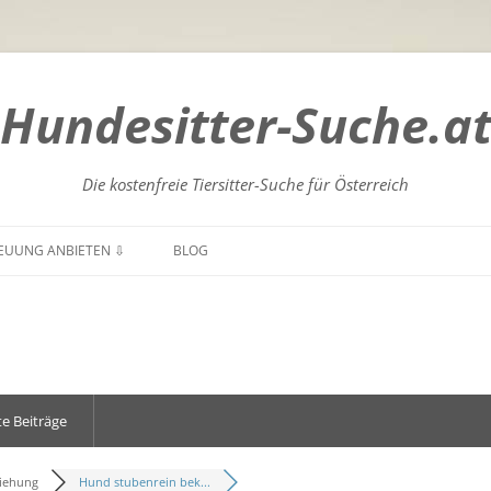
Hundesitter-Suche.a
Die kostenfreie Tiersitter-Suche für Österreich
Zum
Inhalt
EUUNG ANBIETEN ⇩
BLOG
springen
GENLAND
BURGENLAND
NTEN
KÄRNTEN
DERÖSTERREICH
NIEDERÖSTERREICH
e Beiträge
RÖSTERREICH
OBERÖSTERREICH
ZBURG
SALZBURG
iehung
Hund stubenrein bek...