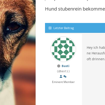
STE
Hund stubenrein bekommen..
TIR
VOR
Letzter Beitrag
WIE
Hey i
ch hab
ne Herausfo
oft drinnen
Basti
(@basti)
Eminent Member