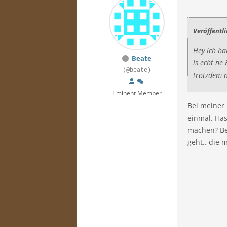
Veröffentl
Hey i
ch ha
Beate
is echt ne
(@beate)
trotzdem n
Eminent Member
Bei meiner 
einmal. Has
machen? Bei
geht.. die 