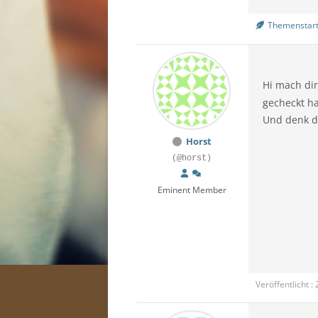
Themenstart
Hi
mach dir
gecheckt ha
Und denk dr
Horst
(@horst)
Eminent Member
Veröffentlicht :