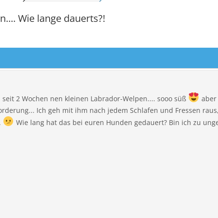
IERMARK
STEIERMARK
.. Wie lange dauerts?!
OL
TIROL
ARLBERG
VORARLBERG
N
WIEN
 seit 2 Wochen nen kleinen Labrador-Welpen.... sooo süß
aber 
rderung... Ich geh mit ihm nach jedem Schlafen und Fressen raus,
.
Wie lang hat das bei euren Hunden gedauert? Bin ich zu ung