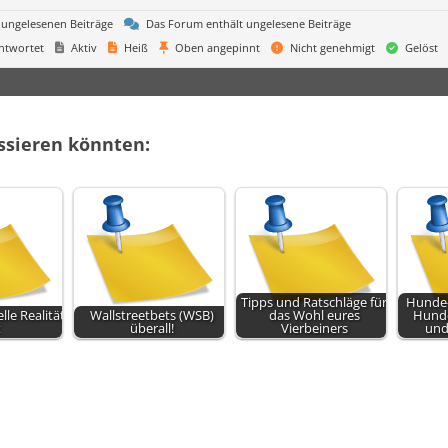
 ungelesenen Beiträge
Das Forum enthält ungelesene Beiträge
ntwortet
Aktiv
Heiß
Oben angepinnt
Nicht genehmigt
Gelöst
essieren könnten:
Tipps und Ratschläge für
Hunde-
elle Realität
Wallstreetbets (WSB)
das Wohl eures
Hunde
t
überall!
Vierbeiners
und