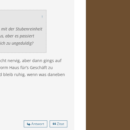
↑
 mit der Stubenreinheit
s, aber es passiert
ich zu ungeduldig?
cht nervig, aber dann gings auf
vorm Haus für’s Geschäft zu
Und bleib ruhig, wenn was daneben
Antwort
Zitat