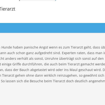
IERMARK
STEIERMARK
ierarzt
OL
TIROL
ARLBERG
VORARLBERG
N
WIEN
 Hunde haben panische Angst wenn es zum Tierarzt geht, dass übe
dann auch schon ganz aufgedreht sind. Experten raten, dass man in 
cht anders verhält als sonst, Unruhre überträgt sich sonst auf d
t einige Griffe durchführen, die auch beim Tierarzt gemacht wer
an, dass der Bauch abgetastet wird oder ins Maul geschaut wird.
m Tierarzt gehen ohne dann wirklich reinzugehen, so gewöhnt sic
So lassen sich die Besuche beim Tierarzt doch deutlich angenehm