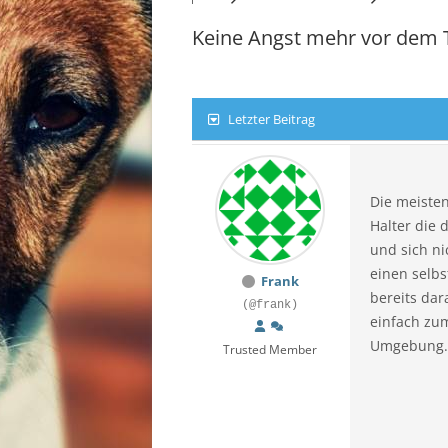
STE
Keine Angst mehr vor dem T
TIR
VOR
Letzter Beitrag
WIE
Die meisten
Halter die 
und sich ni
einen selbs
Frank
bereits dar
(@frank)
einfach zu
Umgebung. 
Trusted Member