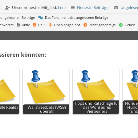
Unser neuestes Mitglied:
Leni
Neueste Beiträge
Ungelese
 ungelesenen Beiträge
Das Forum enthält ungelesene Beiträge
ntwortet
Aktiv
Heiß
Oben angepinnt
Nicht genehmigt
Gelöst
essieren könnten:
Tipps und Ratschläge für
Hunde-
elle Realität
Wallstreetbets (WSB)
das Wohl eures
Hunde
t
überall!
Vierbeiners
und