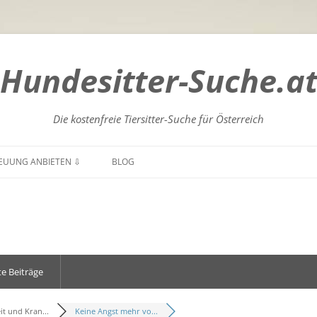
Hundesitter-Suche.a
Die kostenfreie Tiersitter-Suche für Österreich
Zum
Inhalt
EUUNG ANBIETEN ⇩
BLOG
springen
GENLAND
BURGENLAND
NTEN
KÄRNTEN
DERÖSTERREICH
NIEDERÖSTERREICH
e Beiträge
RÖSTERREICH
OBERÖSTERREICH
ZBURG
SALZBURG
t und Kran...
Keine Angst mehr vo...