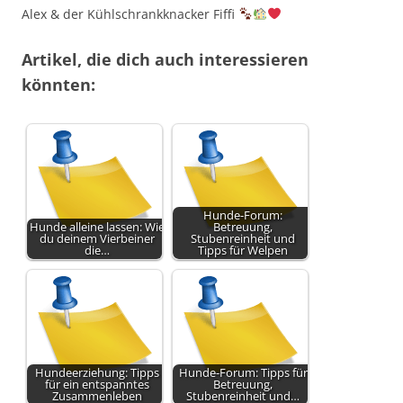
Alex & der Kühlschrankknacker Fiffi
Artikel, die dich auch interessieren
könnten:
Hunde-Forum:
Hunde alleine lassen: Wie
Betreuung,
du deinem Vierbeiner
Stubenreinheit und
die…
Tipps für Welpen
Hundeerziehung: Tipps
Hunde-Forum: Tipps für
für ein entspanntes
Betreuung,
Zusammenleben
Stubenreinheit und…