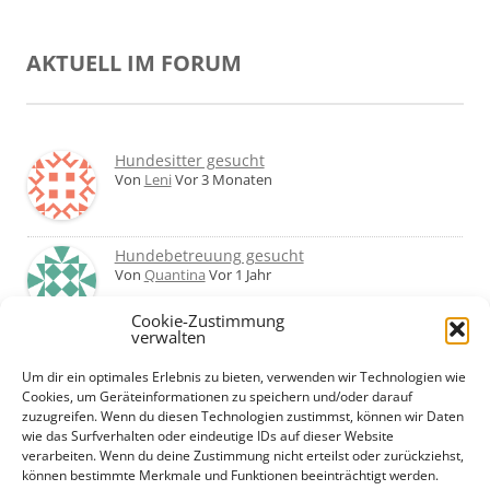
AKTUELL IM FORUM
Hundesitter gesucht
Von
Leni
Vor 3 Monaten
Hundebetreuung gesucht
Von
Quantina
Vor 1 Jahr
Cookie-Zustimmung
verwalten
Was haltet ihr von Hundetagesstätten?
Erfahrungen?
Um dir ein optimales Erlebnis zu bieten, verwenden wir Technologien wie
Von
Martin
Vor 2 Jahren
Cookies, um Geräteinformationen zu speichern und/oder darauf
zuzugreifen. Wenn du diesen Technologien zustimmst, können wir Daten
wie das Surfverhalten oder eindeutige IDs auf dieser Website
Urlaub mit Hund... Tipps für hundefreundliche
verarbeiten. Wenn du deine Zustimmung nicht erteilst oder zurückziehst,
Unterkünfte?
können bestimmte Merkmale und Funktionen beeinträchtigt werden.
Von
Beate
Vor 2 Jahren