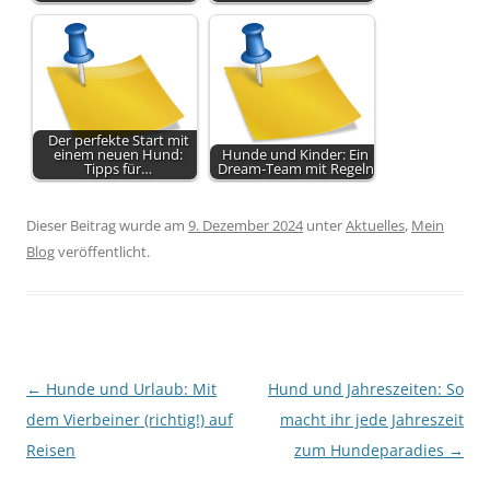
Der perfekte Start mit
einem neuen Hund:
Hunde und Kinder: Ein
Tipps für…
Dream-Team mit Regeln
Dieser Beitrag wurde am
9. Dezember 2024
unter
Aktuelles
,
Mein
Blog
veröffentlicht.
Beitragsnavigation
←
Hunde und Urlaub: Mit
Hund und Jahreszeiten: So
dem Vierbeiner (richtig!) auf
macht ihr jede Jahreszeit
Reisen
zum Hundeparadies
→