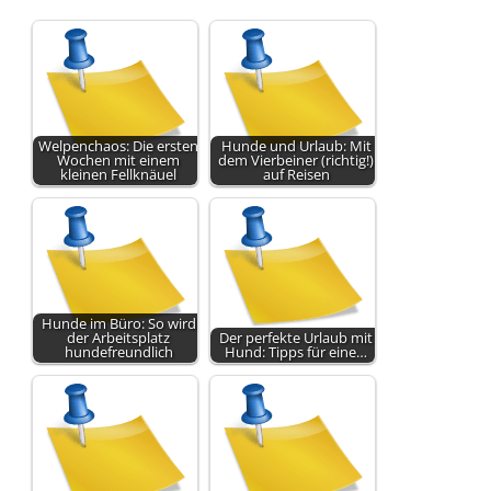
Welpenchaos: Die ersten
Hunde und Urlaub: Mit
Wochen mit einem
dem Vierbeiner (richtig!)
kleinen Fellknäuel
auf Reisen
Hunde im Büro: So wird
der Arbeitsplatz
Der perfekte Urlaub mit
hundefreundlich
Hund: Tipps für eine…