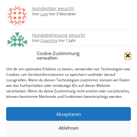
Hundesitter gesucht
Von
Leni
Vor 3 Monaten
Hundebetreuung gesucht
Von
Quantina
Vor 1 Jahr
Cookie-Zustimmung
verwalten
Was haltet ihr von Hundetagesstätten?
Erfahrungen?
Um dir ein optimales Erlebnis zu bieten, verwenden wir Technologien wie
Von
Martin
Vor 2 Jahren
Cookies, um Geräteinformationen zu speichern und/oder darauf
zuzugreifen. Wenn du diesen Technologien zustimmst, können wir Daten
wie das Surfverhalten oder eindeutige IDs auf dieser Website
Urlaub mit Hund... Tipps für hundefreundliche
verarbeiten. Wenn du deine Zustimmung nicht erteilst oder zurückziehst,
Unterkünfte?
können bestimmte Merkmale und Funktionen beeinträchtigt werden.
Von
Beate
Vor 2 Jahren
Akzeptieren
Ablehnen