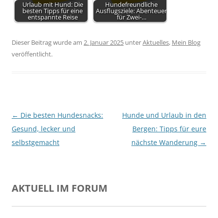
Urlaub mit Hund: Die
Hundefreundliche
besten Tipps für eine
Ausflugsziele: Abenteuer
entspannte Reise
für Zwei-…
Dieser Beitrag wurde am
2. Januar 2025
unter
Aktuelles
,
Mein Blog
veröffentlicht.
Beitragsnavigation
←
Die besten Hundesnacks:
Hunde und Urlaub in den
Gesund, lecker und
Bergen: Tipps für eure
selbstgemacht
nächste Wanderung
→
AKTUELL IM FORUM