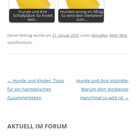
Hunde und ihre
Hundetraining im Alltag:
Schlafplätze: So findet
So wird dein Vierbeiner
dein…
zum…
Dieser Beitrag wurde am
21. Januar 2025
unter
Aktuelles
,
Mein Blog
veröffentlicht.
Beitragsnavigation
←
Hunde und Kinder: Tipps
Hunde und ihre Instinkte:
für ein harmonisches
Warum dein Vierbeiner
Zusammenleben
manchmal so wild ist
→
AKTUELL IM FORUM