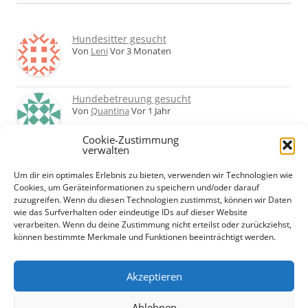
Hundesitter gesucht
Von
Leni
Vor 3 Monaten
Hundebetreuung gesucht
Von
Quantina
Vor 1 Jahr
Cookie-Zustimmung
verwalten
Was haltet ihr von Hundetagesstätten?
Erfahrungen?
Um dir ein optimales Erlebnis zu bieten, verwenden wir Technologien wie
Von
Martin
Vor 2 Jahren
Cookies, um Geräteinformationen zu speichern und/oder darauf
zuzugreifen. Wenn du diesen Technologien zustimmst, können wir Daten
wie das Surfverhalten oder eindeutige IDs auf dieser Website
Urlaub mit Hund... Tipps für hundefreundliche
verarbeiten. Wenn du deine Zustimmung nicht erteilst oder zurückziehst,
Unterkünfte?
können bestimmte Merkmale und Funktionen beeinträchtigt werden.
Von
Beate
Vor 2 Jahren
Akzeptieren
Ablehnen