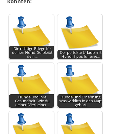
könnten:
Die richtige Pflege für
deinen Hund: So bleibt
Der perfekte Urlaub mit
dein…
Hund: Tipps für eine…
Hunde und ihre
Hunde und Ernährung:
Gesundheit: Wie du
Was wirklich in den Napf
deinen Vierbeiner…
gehört