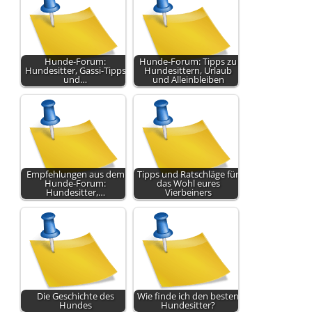
Hunde-Forum:
Hunde-Forum: Tipps zu
Hundesitter, Gassi-Tipps
Hundesittern, Urlaub
und…
und Alleinbleiben
Empfehlungen aus dem
Tipps und Ratschläge für
Hunde-Forum:
das Wohl eures
Hundesitter,…
Vierbeiners
Die Geschichte des
Wie finde ich den besten
Hundes
Hundesitter?