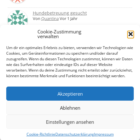
Hundebetreuung gesucht
Von
Quantina
Vor 1 Jahr
Cookie-Zustimmung
verwalten
Was haltet ihr von Hundetagesstätten?
Erfahrungen?
Um dir ein optimales Erlebnis zu bieten, verwenden wir Technologien wie
Von
Martin
Vor 2 Jahren
Cookies, um Geräteinformationen zu speichern und/oder darauf
zuzugreifen. Wenn du diesen Technologien zustimmst, können wir Daten
wie das Surfverhalten oder eindeutige IDs auf dieser Website
Urlaub mit Hund... Tipps für hundefreundliche
verarbeiten. Wenn du deine Zustimmung nicht erteilst oder zurückziehst,
Unterkünfte?
können bestimmte Merkmale und Funktionen beeinträchtigt werden.
Von
Beate
Vor 2 Jahren
Akzeptieren
Ablehnen
Einstellungen ansehen
Datenschutzerklärung
Cookie-Richtlinie (EU)
+ +
Impressum
Cookie-Richtlinie
Datenschutzerklärung
Impressum