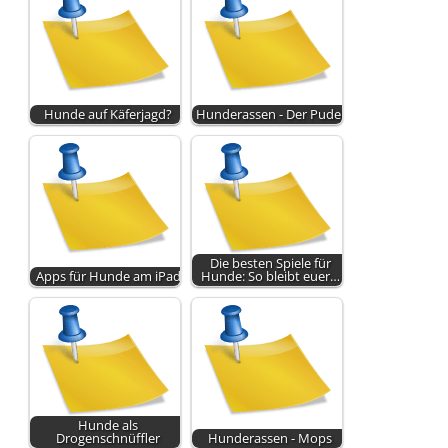
Hunde auf Käferjagd?
Hunderassen - Der Pudel
Die besten Spiele für
Apps für Hunde am iPad
Hunde: So bleibt euer…
Hunde als
Drogenschnüffler
Hunderassen - Mops