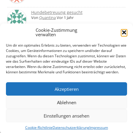
Hundebetreuung gesucht
Von
Quantina
Vor 1 Jahr
Cookie-Zustimmung
verwalten
Was haltet ihr von Hundetagesstätten?
Erfahrungen?
Um dir ein optimales Erlebnis zu bieten, verwenden wir Technologien wie
Von
Martin
Vor 2 Jahren
Cookies, um Geräteinformationen zu speichern und/oder darauf
zuzugreifen. Wenn du diesen Technologien zustimmst, können wir Daten
wie das Surfverhalten oder eindeutige IDs auf dieser Website
Urlaub mit Hund... Tipps für hundefreundliche
verarbeiten. Wenn du deine Zustimmung nicht erteilst oder zurückziehst,
Unterkünfte?
können bestimmte Merkmale und Funktionen beeinträchtigt werden.
Von
Beate
Vor 2 Jahren
Akzeptieren
Ablehnen
Einstellungen ansehen
Datenschutzerklärung
Cookie-Richtlinie (EU)
+ +
Impressum
Cookie-Richtlinie
Datenschutzerklärung
Impressum