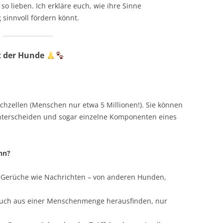
so lieben. Ich erkläre euch, wie ihre Sinne
IERMARK
STEIERMARK
g sinnvoll fördern könnt.
OL
TIROL
t der Hunde
ARLBERG
VORARLBERG
N
WIEN
chzellen (Menschen nur etwa 5 Millionen!). Sie können
unterscheiden und sogar einzelne Komponenten eines
nn?
 Gerüche wie Nachrichten – von anderen Hunden,
uch aus einer Menschenmenge herausfinden, nur