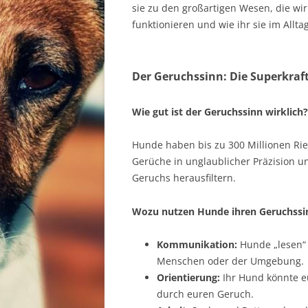
sie zu den großartigen Wesen, die wir 
STE
funktionieren und wie ihr sie im Allta
TIR
Der Geruchssinn: Die Superkraf
VOR
WIE
Wie gut ist der Geruchssinn wirklich?
Hunde haben bis zu 300 Millionen Rie
Gerüche in unglaublicher Präzision 
Geruchs herausfiltern.
Wozu nutzen Hunde ihren Geruchssi
Kommunikation:
Hunde „lesen“
Menschen oder der Umgebung.
Orientierung:
Ihr Hund könnte e
durch euren Geruch.