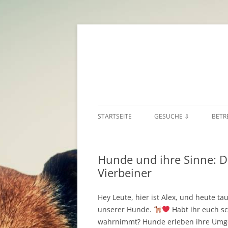
STARTSEITE
GESUCHE ⇩
BETR
HUNDESITTER ⇒
BUR
Hunde und ihre Sinne: Di
KATZENSITTER
KÄR
Vierbeiner
SONSTIGE TIERE
NIE
Hey Leute, hier ist Alex, und heute ta
OBE
unserer Hunde.
Habt ihr euch sc
wahrnimmt? Hunde erleben ihre Umge
SAL