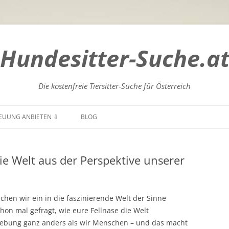
Hundesitter-Suche.a
Die kostenfreie Tiersitter-Suche für Österreich
Zum
Inhalt
EUUNG ANBIETEN ⇩
BLOG
springen
GENLAND
BURGENLAND
e Welt aus der Perspektive unserer
NTEN
KÄRNTEN
DERÖSTERREICH
NIEDERÖSTERREICH
uchen wir ein in die faszinierende Welt der Sinne
RÖSTERREICH
OBERÖSTERREICH
hon mal gefragt, wie eure Fellnase die Welt
bung ganz anders als wir Menschen – und das macht
ZBURG
SALZBURG