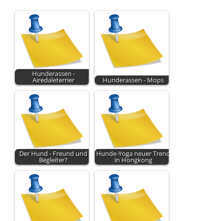
Hunderassen -
Airedaleterrier
Hunderassen - Mops
Der Hund - Freund und
Hunde-Yoga neuer Trend
Begleiter?
in Hongkong