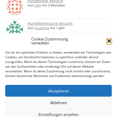
Hundesitter gesucht
Von
Leni
Vor 3 Monaten
Hundebetreuung gesucht
Von
Quantina
Vor 1 Jahr
Cookie-Zustimmung
verwalten
Was haltet ihr von Hundetagesstätten?
Erfahrungen?
Um dir ein optimales Erlebnis zu bieten, verwenden wir Technologien wie
Von
Martin
Vor 2 Jahren
Cookies, um Geräteinformationen zu speichern und/oder darauf
zuzugreifen. Wenn du diesen Technologien zustimmst, können wir Daten
wie das Surfverhalten oder eindeutige IDs auf dieser Website
Urlaub mit Hund... Tipps für hundefreundliche
verarbeiten. Wenn du deine Zustimmung nicht erteilst oder zurückziehst,
Unterkünfte?
können bestimmte Merkmale und Funktionen beeinträchtigt werden.
Von
Beate
Vor 2 Jahren
Akzeptieren
Ablehnen
Einstellungen ansehen