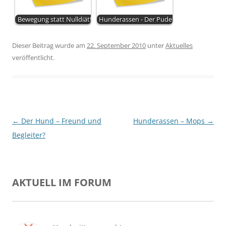
Bewegung statt Nulldiät!
Hunderassen - Der Pudel
Dieser Beitrag wurde am
22. September 2010
unter
Aktuelles
veröffentlicht.
Beitragsnavigation
←
Der Hund – Freund und
Hunderassen – Mops
→
Begleiter?
AKTUELL IM FORUM