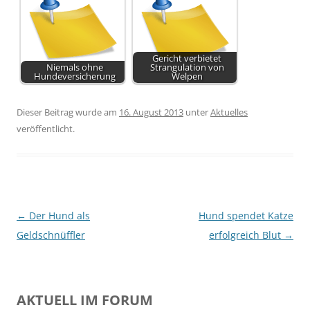
Gericht verbietet
Niemals ohne
Strangulation von
Hundeversicherung
Welpen
Dieser Beitrag wurde am
16. August 2013
unter
Aktuelles
veröffentlicht.
Beitragsnavigation
←
Der Hund als
Hund spendet Katze
Geldschnüffler
erfolgreich Blut
→
AKTUELL IM FORUM