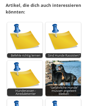
Artikel, die dich auch interessieren
könnten:
Befehle richtig lernen
Sind Hunde Rassisten?
"Gefährliche Hunde"
Hunderassen -
müssen angeleint
Airedaleterrier
bleiben