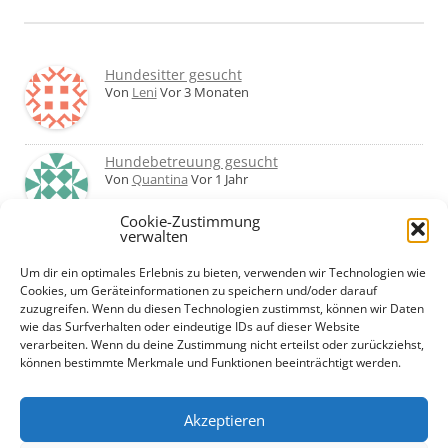
Hundesitter gesucht
Von
Leni
Vor 3 Monaten
Hundebetreuung gesucht
Von
Quantina
Vor 1 Jahr
Cookie-Zustimmung
verwalten
Was haltet ihr von Hundetagesstätten?
Erfahrungen?
Um dir ein optimales Erlebnis zu bieten, verwenden wir Technologien wie
Von
Martin
Vor 2 Jahren
Cookies, um Geräteinformationen zu speichern und/oder darauf
zuzugreifen. Wenn du diesen Technologien zustimmst, können wir Daten
wie das Surfverhalten oder eindeutige IDs auf dieser Website
Urlaub mit Hund... Tipps für hundefreundliche
verarbeiten. Wenn du deine Zustimmung nicht erteilst oder zurückziehst,
Unterkünfte?
können bestimmte Merkmale und Funktionen beeinträchtigt werden.
Von
Beate
Vor 2 Jahren
Akzeptieren