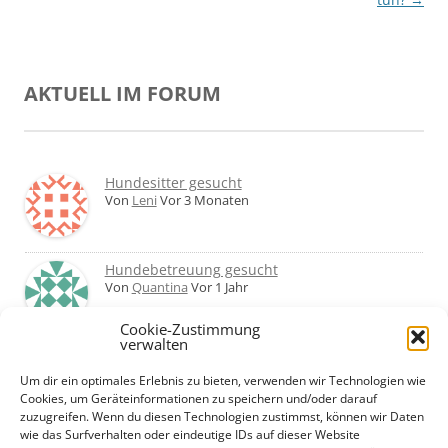
AKTUELL IM FORUM
Hundesitter gesucht
Von
Leni
Vor 3 Monaten
Hundebetreuung gesucht
Von
Quantina
Vor 1 Jahr
Cookie-Zustimmung
verwalten
Was haltet ihr von Hundetagesstätten?
Erfahrungen?
Um dir ein optimales Erlebnis zu bieten, verwenden wir Technologien wie
Von
Martin
Vor 2 Jahren
Cookies, um Geräteinformationen zu speichern und/oder darauf
zuzugreifen. Wenn du diesen Technologien zustimmst, können wir Daten
wie das Surfverhalten oder eindeutige IDs auf dieser Website
Urlaub mit Hund... Tipps für hundefreundliche