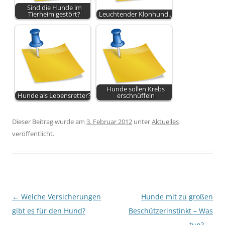
Sind die Hunde im
Tierheim gestört?
Leuchtender Klonhund...
Hunde sollen Krebs
Hunde als Lebensretter?
erschnüffeln
Dieser Beitrag wurde am
3. Februar 2012
unter
Aktuelles
veröffentlicht.
Beitragsnavigation
←
Welche Versicherungen
Hunde mit zu großen
gibt es für den Hund?
Beschützerinstinkt – Was
tun?
→