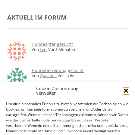
AKTUELL IM FORUM
Hundesitter gesucht
Von
Leni
Vor 3 Monaten
Hundebetreuung gesucht
Von
Quantina
Vor 1 Jahr
Cookie-Zustimmung
verwalten
Was haltet ihr von Hundetagesstätten?
Erfahrungen?
Um dir ein optimales Erlebnis zu bieten, verwenden wir Technologien wie
Von
Martin
Vor 2 Jahren
Cookies, um Geräteinformationen zu speichern und/oder darauf
zuzugreifen. Wenn du diesen Technologien zustimmst, können wir Daten
wie das Surfverhalten oder eindeutige IDs auf dieser Website
Urlaub mit Hund... Tipps für hundefreundliche
verarbeiten. Wenn du deine Zustimmung nicht erteilst oder zurückziehst,
Unterkünfte?
können bestimmte Merkmale und Funktionen beeinträchtigt werden.
Von
Beate
Vor 2 Jahren