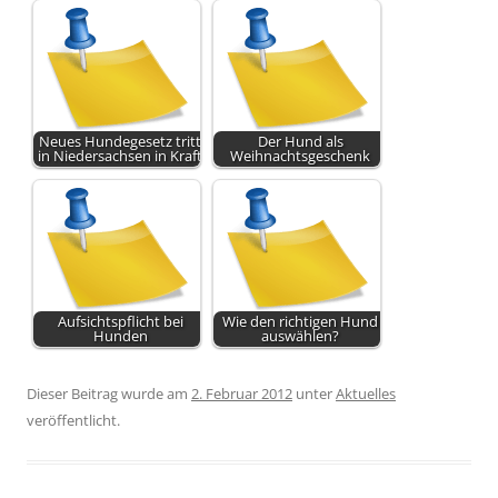
Neues Hundegesetz tritt
Der Hund als
in Niedersachsen in Kraft
Weihnachtsgeschenk
Aufsichtspflicht bei
Wie den richtigen Hund
Hunden
auswählen?
Dieser Beitrag wurde am
2. Februar 2012
unter
Aktuelles
veröffentlicht.