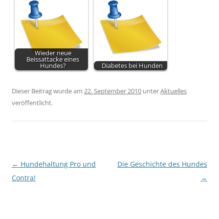
Wieder neue
Beissattacke eines
Hundes?
Diabetes bei Hunden
Dieser Beitrag wurde am
22. September 2010
unter
Aktuelles
veröffentlicht.
Beitragsnavigation
←
Hundehaltung Pro und
Die Geschichte des Hundes
Contra!
→