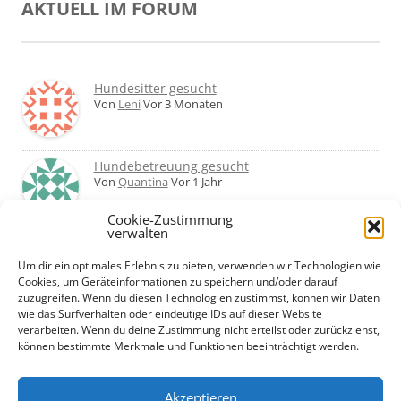
AKTUELL IM FORUM
Hundesitter gesucht
Von
Leni
Vor 3 Monaten
Hundebetreuung gesucht
Von
Quantina
Vor 1 Jahr
Cookie-Zustimmung
verwalten
Was haltet ihr von Hundetagesstätten?
Erfahrungen?
Um dir ein optimales Erlebnis zu bieten, verwenden wir Technologien wie
Von
Martin
Vor 2 Jahren
Cookies, um Geräteinformationen zu speichern und/oder darauf
zuzugreifen. Wenn du diesen Technologien zustimmst, können wir Daten
wie das Surfverhalten oder eindeutige IDs auf dieser Website
Urlaub mit Hund... Tipps für hundefreundliche
verarbeiten. Wenn du deine Zustimmung nicht erteilst oder zurückziehst,
Unterkünfte?
können bestimmte Merkmale und Funktionen beeinträchtigt werden.
Von
Beate
Vor 2 Jahren
Akzeptieren