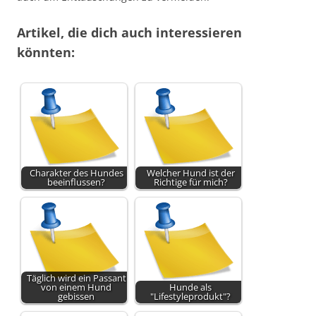
Artikel, die dich auch interessieren
könnten:
Charakter des Hundes
Welcher Hund ist der
beeinflussen?
Richtige für mich?
Täglich wird ein Passant
von einem Hund
Hunde als
gebissen
"Lifestyleprodukt"?