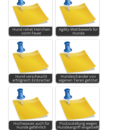
Hund rettet Herrchen
Agility-Wettbewerb für
vorm Feuer
Hunde
Hund verscheucht
Hundeschänder von
erfolgreich Einbrecher
eigenen Tieren getötet
Hochwasser auch für
Postzustellung wegen
Hunde gefährlich
Hundeangriff eingestellt