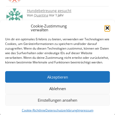
Hundebetreuung gesucht
Von
Quantina
Vor 1 Jahr
Cookie-Zustimmung
verwalten
Was haltet ihr von Hundetagesstätten?
Erfahrungen?
Um dir ein optimales Erlebnis zu bieten, verwenden wir Technologien wie
Von
Martin
Vor 2 Jahren
Cookies, um Geräteinformationen zu speichern und/oder darauf
zuzugreifen. Wenn du diesen Technologien zustimmst, können wir Daten
wie das Surfverhalten oder eindeutige IDs auf dieser Website
Urlaub mit Hund... Tipps für hundefreundliche
verarbeiten. Wenn du deine Zustimmung nicht erteilst oder zurückziehst,
Unterkünfte?
können bestimmte Merkmale und Funktionen beeinträchtigt werden.
Von
Beate
Vor 2 Jahren
Akzeptieren
Ablehnen
Einstellungen ansehen
Datenschutzerklärung
Cookie-Richtlinie (EU)
+ +
Impressum
Cookie-Richtlinie
Datenschutzerklärung
Impressum