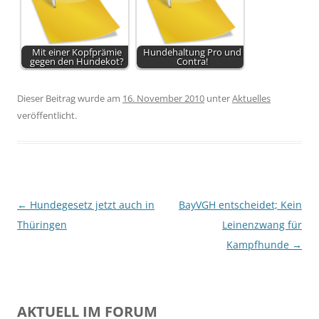
Mit einer Kopfprämie
Hundehaltung Pro und
gegen den Hundekot?
Contra!
Dieser Beitrag wurde am
16. November 2010
unter
Aktuelles
veröffentlicht.
Beitragsnavigation
←
Hundegesetz jetzt auch in
BayVGH entscheidet; Kein
Thüringen
Leinenzwang für
Kampfhunde
→
AKTUELL IM FORUM