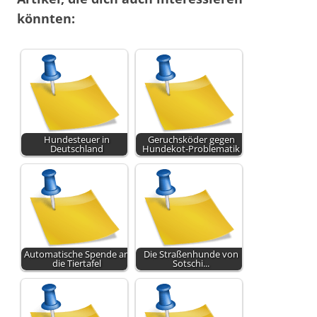
könnten:
Hundesteuer in
Geruchsköder gegen
Deutschland
Hundekot-Problematik
Automatische Spende an
Die Straßenhunde von
die Tiertafel
Sotschi...