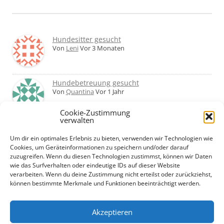
Hundesitter gesucht
Von
Leni
Vor 3 Monaten
Hundebetreuung gesucht
Von
Quantina
Vor 1 Jahr
Cookie-Zustimmung
verwalten
Was haltet ihr von Hundetagesstätten?
Erfahrungen?
Um dir ein optimales Erlebnis zu bieten, verwenden wir Technologien wie
Von
Martin
Vor 2 Jahren
Cookies, um Geräteinformationen zu speichern und/oder darauf
zuzugreifen. Wenn du diesen Technologien zustimmst, können wir Daten
wie das Surfverhalten oder eindeutige IDs auf dieser Website
Urlaub mit Hund... Tipps für hundefreundliche
verarbeiten. Wenn du deine Zustimmung nicht erteilst oder zurückziehst,
Unterkünfte?
können bestimmte Merkmale und Funktionen beeinträchtigt werden.
Von
Beate
Vor 2 Jahren
Akzeptieren