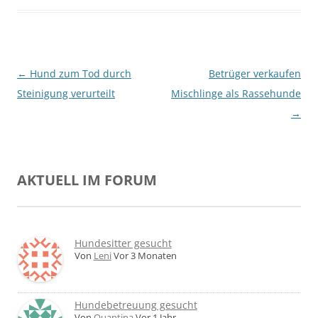
Beitragsnavigation
←
Hund zum Tod durch
Betrüger verkaufen
Steinigung verurteilt
Mischlinge als Rassehunde
→
AKTUELL IM FORUM
Hundesitter gesucht
Von
Leni
Vor 3 Monaten
Hundebetreuung gesucht
Von
Quantina
Vor 1 Jahr