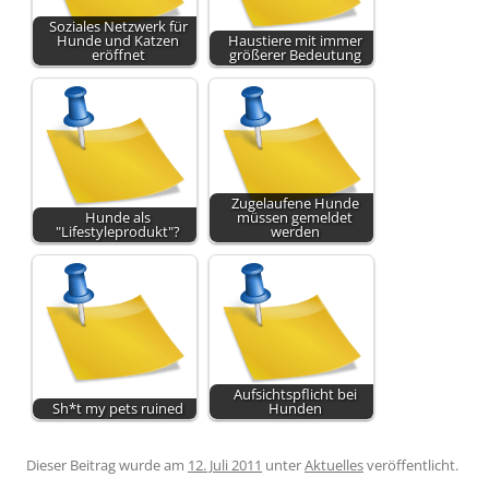
Soziales Netzwerk für
Hunde und Katzen
Haustiere mit immer
eröffnet
größerer Bedeutung
Zugelaufene Hunde
Hunde als
müssen gemeldet
"Lifestyleprodukt"?
werden
Aufsichtspflicht bei
Sh*t my pets ruined
Hunden
Dieser Beitrag wurde am
12. Juli 2011
unter
Aktuelles
veröffentlicht.