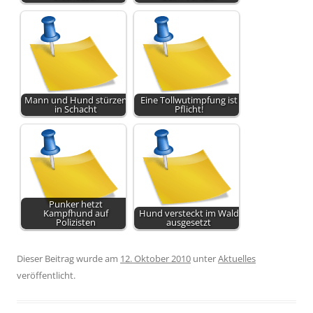
Mann und Hund stürzen
Eine Tollwutimpfung ist
in Schacht
Pflicht!
Punker hetzt
Kampfhund auf
Hund versteckt im Wald
Polizisten
ausgesetzt
Dieser Beitrag wurde am
12. Oktober 2010
unter
Aktuelles
veröffentlicht.