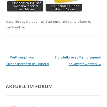
Hundeerziehung: Das
Welpenalter nicht
Streunenden Hunde
verschlafen
fallen in Zoo ein
Dieser Beitrag wurde am
21. September 2011
unter
Aktuelles
veröffentlicht.
Beitragsnavigation
←
Wettkampf von
Hundeflöhe sollten dringend
Hundesportlern in Lippetal
bekämpft werden
→
AKTUELL IM FORUM