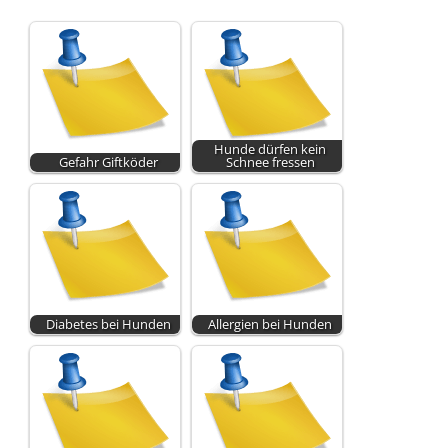
Hunde dürfen kein
Gefahr Giftköder
Schnee fressen
Diabetes bei Hunden
Allergien bei Hunden