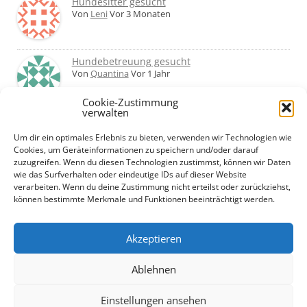
Hundesitter gesucht
Von
Leni
Vor 3 Monaten
Hundebetreuung gesucht
Von
Quantina
Vor 1 Jahr
Cookie-Zustimmung
verwalten
Was haltet ihr von Hundetagesstätten?
Erfahrungen?
Um dir ein optimales Erlebnis zu bieten, verwenden wir Technologien wie
Von
Martin
Vor 2 Jahren
Cookies, um Geräteinformationen zu speichern und/oder darauf
zuzugreifen. Wenn du diesen Technologien zustimmst, können wir Daten
wie das Surfverhalten oder eindeutige IDs auf dieser Website
Urlaub mit Hund... Tipps für hundefreundliche
verarbeiten. Wenn du deine Zustimmung nicht erteilst oder zurückziehst,
Unterkünfte?
können bestimmte Merkmale und Funktionen beeinträchtigt werden.
Von
Beate
Vor 2 Jahren
Akzeptieren
Ablehnen
Einstellungen ansehen