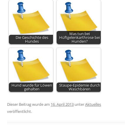
Was tun bei
Die Geschichte des
Hüftgelenkarthrose bei
Hundes
Hunden?
Hund wurde für Löwen
Staupe-Epidemie durch
gehalten
Waschbären
Dieser Beitrag wurde am
16. April 2013
unter
Aktuelles
veröffentlicht.