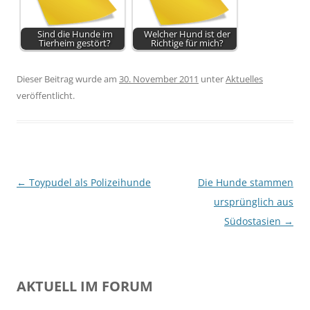
Sind die Hunde im
Welcher Hund ist der
Tierheim gestört?
Richtige für mich?
Dieser Beitrag wurde am
30. November 2011
unter
Aktuelles
veröffentlicht.
Beitragsnavigation
←
Toypudel als Polizeihunde
Die Hunde stammen
ursprünglich aus
Südostasien
→
AKTUELL IM FORUM