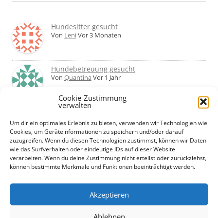
Hundesitter gesucht
Von
Leni
Vor 3 Monaten
Hundebetreuung gesucht
Von
Quantina
Vor 1 Jahr
Cookie-Zustimmung
verwalten
Was haltet ihr von Hundetagesstätten?
Erfahrungen?
Um dir ein optimales Erlebnis zu bieten, verwenden wir Technologien wie
Von
Martin
Vor 2 Jahren
Cookies, um Geräteinformationen zu speichern und/oder darauf
zuzugreifen. Wenn du diesen Technologien zustimmst, können wir Daten
wie das Surfverhalten oder eindeutige IDs auf dieser Website
Urlaub mit Hund... Tipps für hundefreundliche
verarbeiten. Wenn du deine Zustimmung nicht erteilst oder zurückziehst,
Unterkünfte?
können bestimmte Merkmale und Funktionen beeinträchtigt werden.
Von
Beate
Vor 2 Jahren
Akzeptieren
Ablehnen