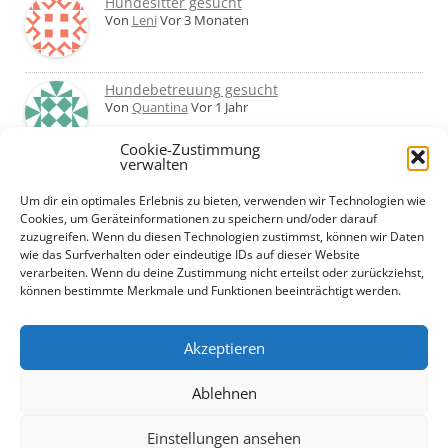
Hundesitter gesucht
Von
Leni
Vor 3 Monaten
Hundebetreuung gesucht
Von
Quantina
Vor 1 Jahr
Cookie-Zustimmung
verwalten
Was haltet ihr von Hundetagesstätten?
Erfahrungen?
Um dir ein optimales Erlebnis zu bieten, verwenden wir Technologien wie
Von
Martin
Vor 2 Jahren
Cookies, um Geräteinformationen zu speichern und/oder darauf
zuzugreifen. Wenn du diesen Technologien zustimmst, können wir Daten
wie das Surfverhalten oder eindeutige IDs auf dieser Website
Urlaub mit Hund... Tipps für hundefreundliche
verarbeiten. Wenn du deine Zustimmung nicht erteilst oder zurückziehst,
Unterkünfte?
können bestimmte Merkmale und Funktionen beeinträchtigt werden.
Von
Beate
Vor 2 Jahren
Akzeptieren
Ablehnen
Einstellungen ansehen