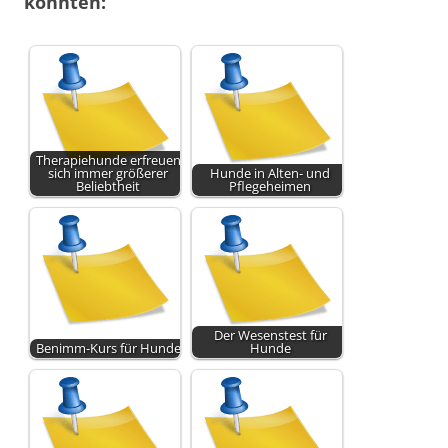
könnten:
Therapiehunde erfreuen
sich immer größerer
Hunde in Alten- und
Beliebtheit
Pflegeheimen
Der Wesenstest für
Benimm-Kurs für Hunde
Hunde