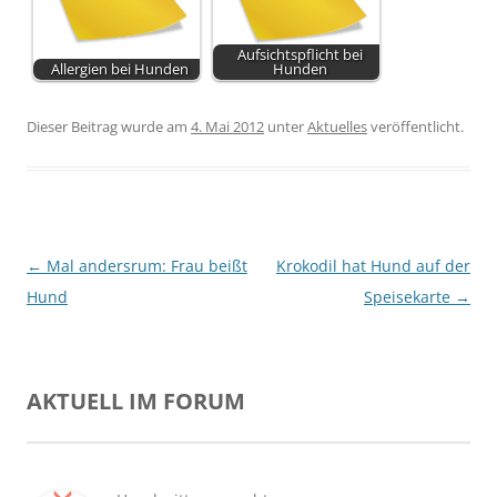
Aufsichtspflicht bei
Allergien bei Hunden
Hunden
Dieser Beitrag wurde am
4. Mai 2012
unter
Aktuelles
veröffentlicht.
Beitragsnavigation
←
Mal andersrum: Frau beißt
Krokodil hat Hund auf der
Hund
Speisekarte
→
AKTUELL IM FORUM