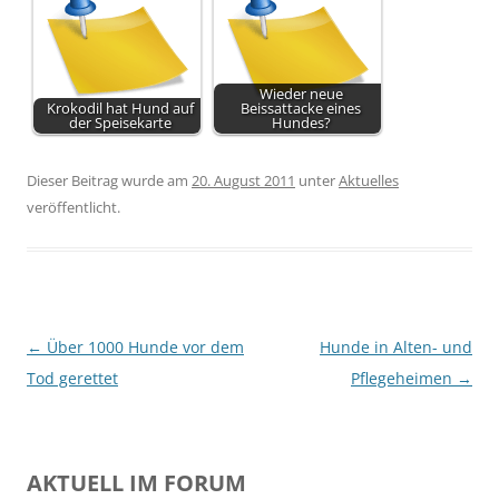
Wieder neue
Krokodil hat Hund auf
Beissattacke eines
der Speisekarte
Hundes?
Dieser Beitrag wurde am
20. August 2011
unter
Aktuelles
veröffentlicht.
Beitragsnavigation
←
Über 1000 Hunde vor dem
Hunde in Alten- und
Tod gerettet
Pflegeheimen
→
AKTUELL IM FORUM