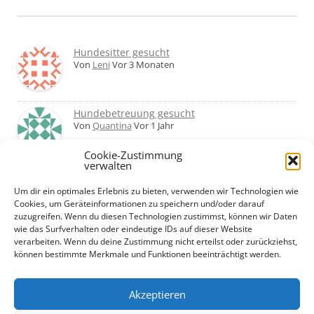
Hundesitter gesucht
Von
Leni
Vor 3 Monaten
Hundebetreuung gesucht
Von
Quantina
Vor 1 Jahr
Cookie-Zustimmung
verwalten
Was haltet ihr von Hundetagesstätten?
Erfahrungen?
Um dir ein optimales Erlebnis zu bieten, verwenden wir Technologien wie
Von
Martin
Vor 2 Jahren
Cookies, um Geräteinformationen zu speichern und/oder darauf
zuzugreifen. Wenn du diesen Technologien zustimmst, können wir Daten
wie das Surfverhalten oder eindeutige IDs auf dieser Website
Urlaub mit Hund... Tipps für hundefreundliche
verarbeiten. Wenn du deine Zustimmung nicht erteilst oder zurückziehst,
Unterkünfte?
können bestimmte Merkmale und Funktionen beeinträchtigt werden.
Von
Beate
Vor 2 Jahren
Akzeptieren