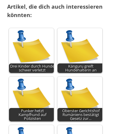
Artikel, die dich auch interessieren
könnten:
Drei Kinder durch Hunde
Känguru greift
schwer verletzt
Hundehalterin an
Punker hetzt
Oberster Gerichtshof
Kampfhund auf
Rumäniens bestätigt
Polizisten
Gesetz zur…