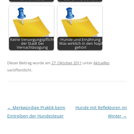
Keine Versorgungspflicht
Hunde und Ernährung:
der Stadt bei
Was wirklich in den Napf
Vernachlässigung
gehört
Dieser Beitrag wurde am
27. Oktober 2011
unter
Aktuelles
veröffentlicht.
Beitragsnavigation
←
Merkwürdige Praktik beim
Hunde mit Reflektoren im
Eintreiben der Hundesteuer
Winter
→