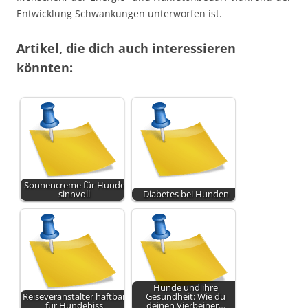
Entwicklung Schwankungen unterworfen ist.
Artikel, die dich auch interessieren
könnten:
Sonnencreme für Hunde
sinnvoll
Diabetes bei Hunden
Hunde und ihre
Reiseveranstalter haftbar
Gesundheit: Wie du
für Hundebiss
deinen Vierbeiner…