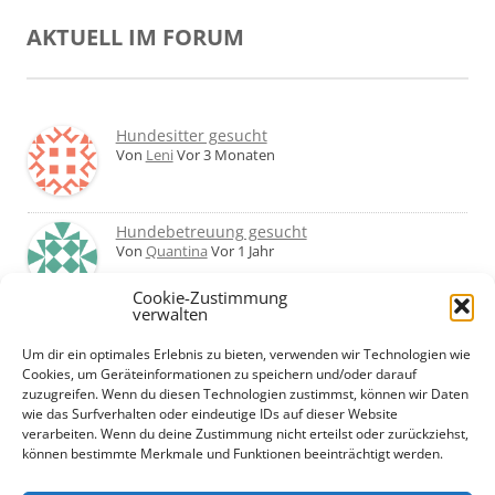
AKTUELL IM FORUM
Hundesitter gesucht
Von
Leni
Vor 3 Monaten
Hundebetreuung gesucht
Von
Quantina
Vor 1 Jahr
Cookie-Zustimmung
verwalten
Was haltet ihr von Hundetagesstätten?
Erfahrungen?
Um dir ein optimales Erlebnis zu bieten, verwenden wir Technologien wie
Von
Martin
Vor 2 Jahren
Cookies, um Geräteinformationen zu speichern und/oder darauf
zuzugreifen. Wenn du diesen Technologien zustimmst, können wir Daten
wie das Surfverhalten oder eindeutige IDs auf dieser Website
Urlaub mit Hund... Tipps für hundefreundliche
verarbeiten. Wenn du deine Zustimmung nicht erteilst oder zurückziehst,
Unterkünfte?
können bestimmte Merkmale und Funktionen beeinträchtigt werden.
Von
Beate
Vor 2 Jahren